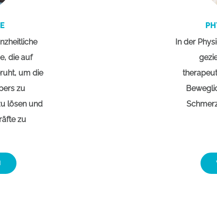
IE
PH
nzheitliche
In der Phys
, die auf
gezi
ruht, um die
therapeu
pers zu
Beweglic
zu lösen und
Schmerz
räfte zu
N