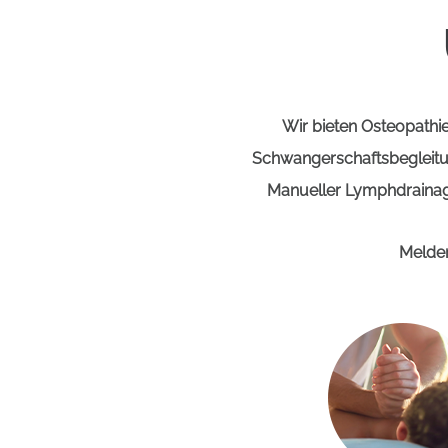
Wir bieten Osteopathi
Schwangerschaftsbegleitun
Manueller Lymphdrainag
Melden